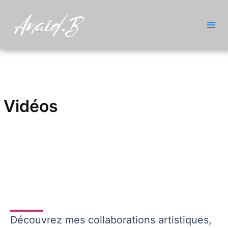
Aller
Mai
au
Men
contenu
Vidéos
Découvrez mes collaborations artistiques,