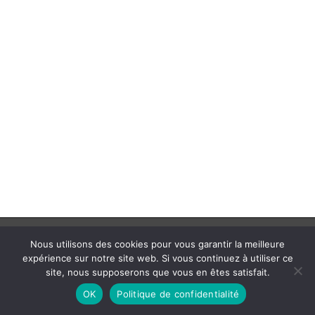
© 2025 Anaïd.B | Création de sites internet par
SimpleWebs
Nous utilisons des cookies pour vous garantir la meilleure
expérience sur notre site web. Si vous continuez à utiliser ce
Mentions Légales
site, nous supposerons que vous en êtes satisfait.
Conditions Générales de Vente
OK
Politique de confidentialité