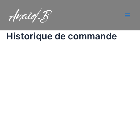
Aller
Main
au
Men
contenu
Historique de commande